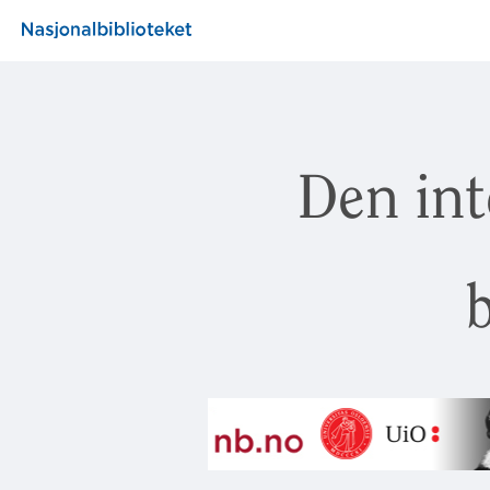
Den int
b