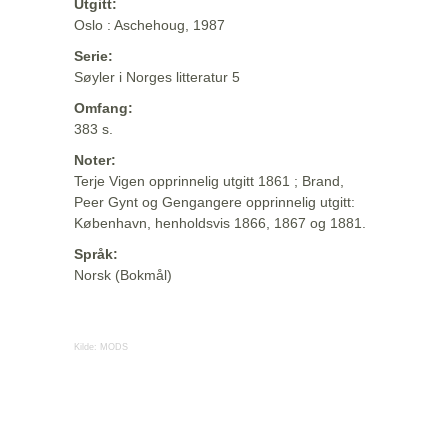
Utgitt:
Oslo : Aschehoug, 1987
Serie:
Søyler i Norges litteratur 5
Omfang:
383 s.
Noter:
Terje Vigen opprinnelig utgitt 1861 ; Brand,
Peer Gynt og Gengangere opprinnelig utgitt:
København, henholdsvis 1866, 1867 og 1881.
Språk:
Norsk (Bokmål)
Kilde:
MODS