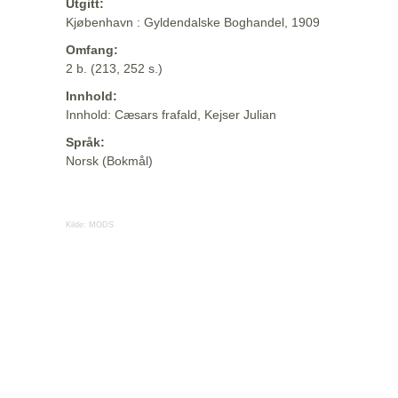
Utgitt:
Kjøbenhavn : Gyldendalske Boghandel, 1909
Omfang:
2 b. (213, 252 s.)
Innhold:
Innhold: Cæsars frafald, Kejser Julian
Språk:
Norsk (Bokmål)
Kilde:
MODS