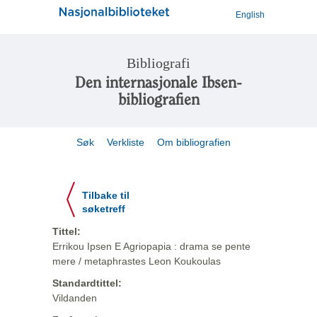
English
Bibliografi
Den internasjonale Ibsen-
bibliografien
Søk
Verkliste
Om bibliografien
Tilbake til
søketreff
Tittel:
Errikou Ipsen E Agriopapia : drama se pente
mere / metaphrastes Leon Koukoulas
Standardtittel:
Vildanden