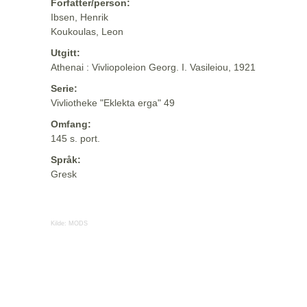
Forfatter/person:
Ibsen, Henrik
Koukoulas, Leon
Utgitt:
Athenai : Vivliopoleion Georg. I. Vasileiou, 1921
Serie:
Vivliotheke "Eklekta erga" 49
Omfang:
145 s. port.
Språk:
Gresk
Kilde:
MODS