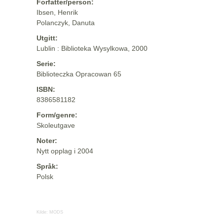
Forfatter/person:
Ibsen, Henrik
Polanczyk, Danuta
Utgitt:
Lublin : Biblioteka Wysylkowa, 2000
Serie:
Biblioteczka Opracowan 65
ISBN:
8386581182
Form/genre:
Skoleutgave
Noter:
Nytt opplag i 2004
Språk:
Polsk
Kilde:
MODS