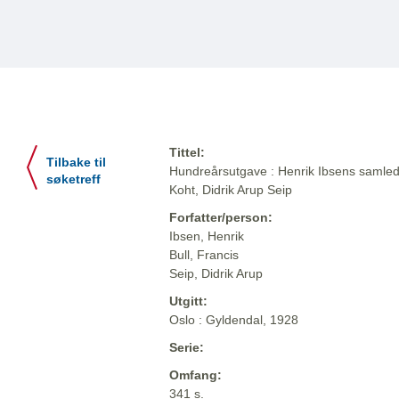
Tittel:
Tilbake til
Hundreårsutgave : Henrik Ibsens samlede
søketreff
Koht, Didrik Arup Seip
Forfatter/person:
Ibsen, Henrik
Bull, Francis
Seip, Didrik Arup
Utgitt:
Oslo : Gyldendal, 1928
Serie:
Omfang:
341 s.