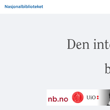
Den int
b