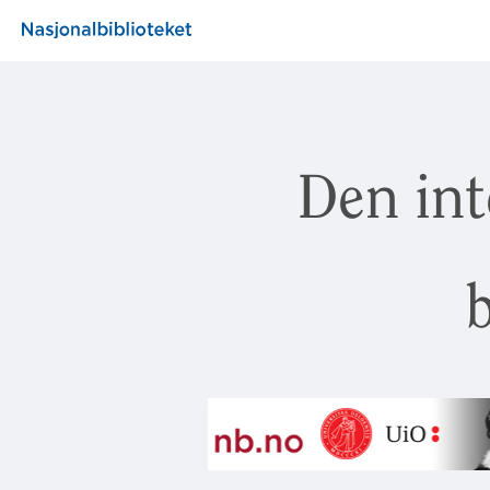
Den int
b