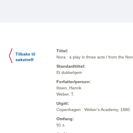
Tittel:
Tilbake til
Nora : a play in three acts / from the N
søketreff
Standardtittel:
Et dukkehjem
Forfatter/person:
Ibsen, Henrik
Weber, T.
Utgitt:
Copenhagen : Weber's Academy, 1880
Omfang:
91 s.