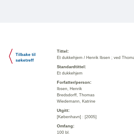
Tittel:
Tilbake til
Et dukkehjem / Henrik Ibsen ; ved Thom
søketreff
Standardtittel:
Et dukkehjem
Forfatter/person:
Ibsen, Henrik
Bredsdorff, Thomas
Wiedemann, Katrine
Utgitt:
[København] : [2005]
Omfang:
100 bl.