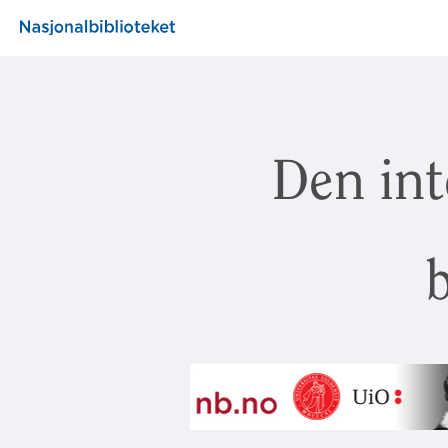
Den int
b