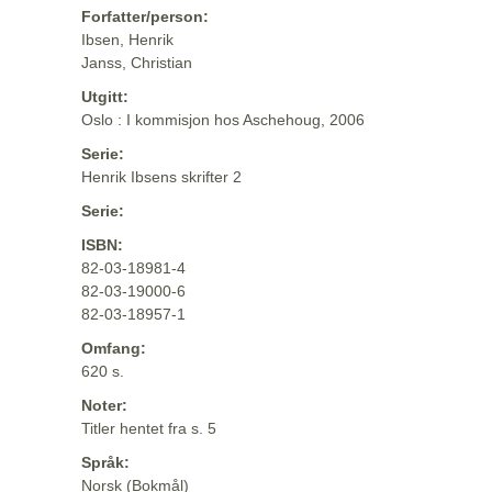
Forfatter/person:
Ibsen, Henrik
Janss, Christian
Utgitt:
Oslo : I kommisjon hos Aschehoug, 2006
Serie:
Henrik Ibsens skrifter 2
Serie:
ISBN:
82-03-18981-4
82-03-19000-6
82-03-18957-1
Omfang:
620 s.
Noter:
Titler hentet fra s. 5
Språk:
Norsk (Bokmål)