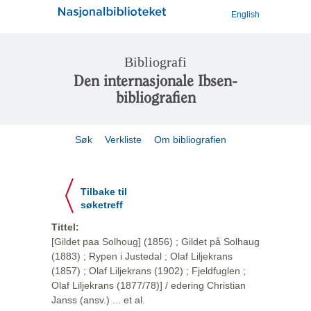
English
Bibliografi
Den internasjonale Ibsen-
bibliografien
Søk
Verkliste
Om bibliografien
Tilbake til
søketreff
Tittel:
[Gildet paa Solhoug] (1856) ; Gildet på Solhaug
(1883) ; Rypen i Justedal ; Olaf Liljekrans
(1857) ; Olaf Liljekrans (1902) ; Fjeldfuglen ;
Olaf Liljekrans (1877/78)] / edering Christian
Janss (ansv.) ... et al.