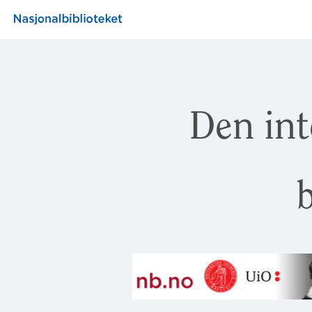
Den int
b