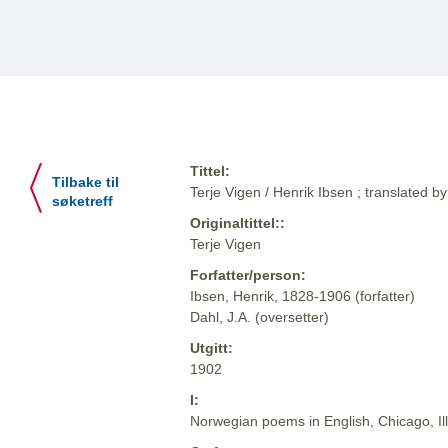
Tittel:
Tilbake til
Terje Vigen / Henrik Ibsen ; translated by
søketreff
Originaltittel::
Terje Vigen
Forfatter/person:
Ibsen, Henrik, 1828-1906 (forfatter)
Dahl, J.A. (oversetter)
Utgitt:
1902
I:
Norwegian poems in English, Chicago, Il