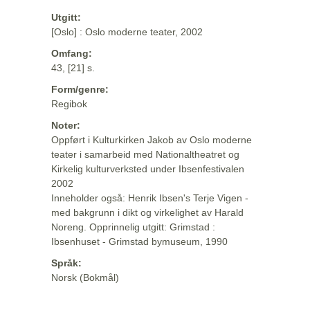
Utgitt:
[Oslo] : Oslo moderne teater, 2002
Omfang:
43, [21] s.
Form/genre:
Regibok
Noter:
Oppført i Kulturkirken Jakob av Oslo moderne
teater i samarbeid med Nationaltheatret og
Kirkelig kulturverksted under Ibsenfestivalen
2002
Inneholder også: Henrik Ibsen's Terje Vigen -
med bakgrunn i dikt og virkelighet av Harald
Noreng. Opprinnelig utgitt: Grimstad :
Ibsenhuset - Grimstad bymuseum, 1990
Språk:
Norsk (Bokmål)