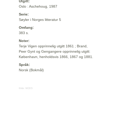
Utgitt:
Oslo : Aschehoug, 1987
Serie:
Søyler i Norges litteratur 5
Omfang:
383 s.
Noter:
Terje Vigen opprinnelig utgitt 1861 ; Brand,
Peer Gynt og Gengangere opprinnelig utgitt:
København, henholdsvis 1866, 1867 og 1881.
Språk:
Norsk (Bokmål)
Kilde:
MODS