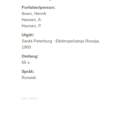
Forfatter/person:
Ibsen, Henrik
Hansen, A.
Hansen, P.
Utgitt:
Sankt-Peterburg : Elektropečatnja Rossija,
1900
Omfang:
65 s.
Språk:
Russisk
Kilde:
MODS