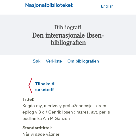
English
Bibliografi
Den internasjonale Ibsen-
bibliografien
Søk
Verkliste
Om bibliografien
Tilbake til
søketreff
Tittel:
Kogda my, mertvecy probuždaemsja : dram.
epilog v 3 d / Genrik Ibsen ; razreš. avt. per. s
podlinnika A. i P. Ganzen
Standardtittel:
Når vi døde vågner