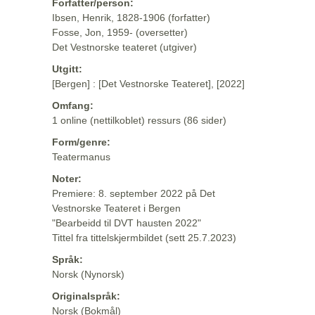
Forfatter/person:
Ibsen, Henrik, 1828-1906 (forfatter)
Fosse, Jon, 1959- (oversetter)
Det Vestnorske teateret (utgiver)
Utgitt:
[Bergen] : [Det Vestnorske Teateret], [2022]
Omfang:
1 online (nettilkoblet) ressurs (86 sider)
Form/genre:
Teatermanus
Noter:
Premiere: 8. september 2022 på Det
Vestnorske Teateret i Bergen
"Bearbeidd til DVT hausten 2022"
Tittel fra tittelskjermbildet (sett 25.7.2023)
Språk:
Norsk (Nynorsk)
Originalspråk:
Norsk (Bokmål)