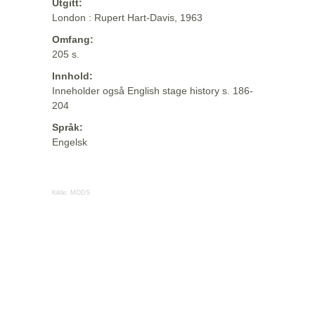
Utgitt:
London : Rupert Hart-Davis, 1963
Omfang:
205 s.
Innhold:
Inneholder også English stage history s. 186-
204
Språk:
Engelsk
Kilde:
MODS