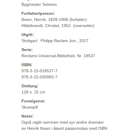
Bygmester Solness
Forfatter/person:
Ibsen, Henrik, 1828-1906 (forfatter)
Hildebrandt, Christel, 1952- (oversetter)
Utgitt:
Stuttgart : Philipp Reclam Jun., 2017
Serie:
Reclams Universal-Bibliothek. Nr. 18537
ISBN:
978-3-15-018537-7
978-3-15-030065-7
Omfang:
128 s. 15 cm
Form/genre:
Skuespill
Noter:
Også utgitt sammen med syv andre dramaer
av Henrik Ibsen i åpent pappomslag med ISBN