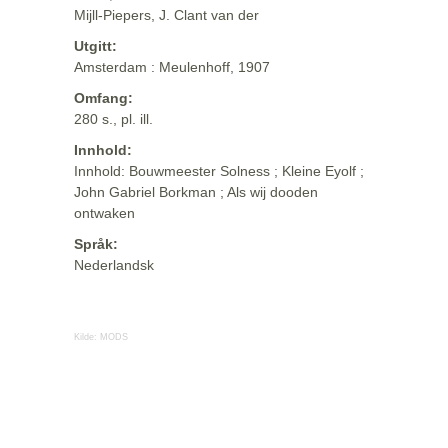
Mijll-Piepers, J. Clant van der
Utgitt:
Amsterdam : Meulenhoff, 1907
Omfang:
280 s., pl. ill.
Innhold:
Innhold: Bouwmeester Solness ; Kleine Eyolf ;
John Gabriel Borkman ; Als wij dooden
ontwaken
Språk:
Nederlandsk
Kilde:
MODS