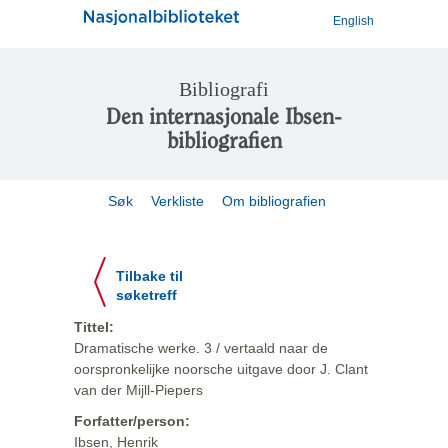
English
Bibliografi
Den internasjonale Ibsen-
bibliografien
Søk
Verkliste
Om bibliografien
Tilbake til
søketreff
Tittel:
Dramatische werke. 3 / vertaald naar de
oorspronkelijke noorsche uitgave door J. Clant
van der Mijll-Piepers
Forfatter/person:
Ibsen, Henrik