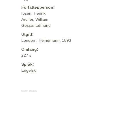
Forfatter/person:
Ibsen, Henrik
Archer, William
Gosse, Edmund
Utgitt:
London : Heinemann, 1893
Omfang:
227 s.
Språk:
Engelsk
Kilde:
MODS