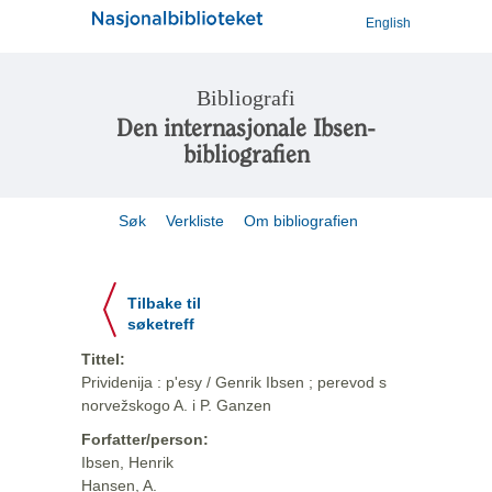
English
Bibliografi
Den internasjonale Ibsen-
bibliografien
Søk
Verkliste
Om bibliografien
Tilbake til
søketreff
Tittel:
Prividenija : p'esy / Genrik Ibsen ; perevod s
norvežskogo A. i P. Ganzen
Forfatter/person:
Ibsen, Henrik
Hansen, A.