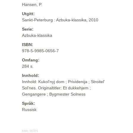
Hansen, P.
Utgitt:
Sankt-Peterburg : Azbuka-klassika, 2010
Serie:
Azbuka-klassika
ISBN:
978-5-9985-0656-7
Omfang:
284 s.
Innhold:
Innhold: Kukol'nyj dom ; Prividenija ; Stroitel'
Sol'nes. Originaltitler: Et dukkehjem ;
Gengangere ; Bygmester Solness
Språk:
Russisk
Kilde:
MODS