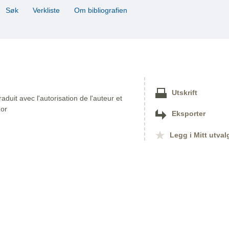
Søk
Verkliste
Om bibliografien
Utskrift
duit avec l'autorisation de l'auteur et
zor
Eksporter
Legg i Mitt utval