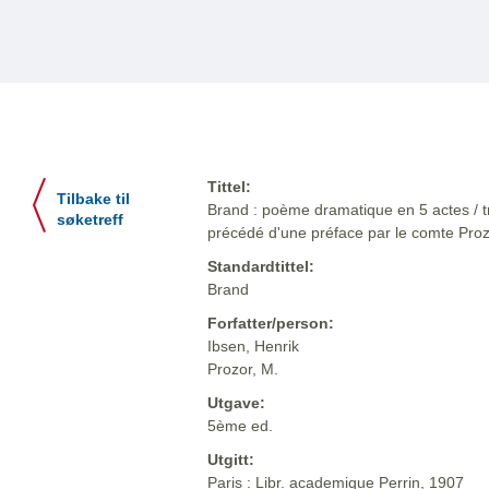
Tittel:
Tilbake til
Brand : poème dramatique en 5 actes / tra
søketreff
précédé d'une préface par le comte Pro
Standardtittel:
Brand
Forfatter/person:
Ibsen, Henrik
Prozor, M.
Utgave:
5ème ed.
Utgitt:
Paris : Libr. academique Perrin, 1907