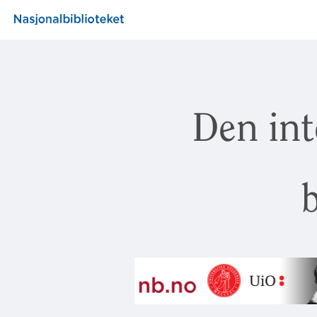
Den int
b