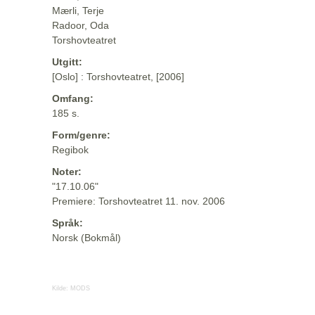
Mærli, Terje
Radoor, Oda
Torshovteatret
Utgitt:
[Oslo] : Torshovteatret, [2006]
Omfang:
185 s.
Form/genre:
Regibok
Noter:
"17.10.06"
Premiere: Torshovteatret 11. nov. 2006
Språk:
Norsk (Bokmål)
Kilde:
MODS