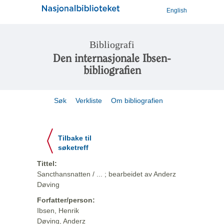
English
Bibliografi
Den internasjonale Ibsen-
bibliografien
Søk
Verkliste
Om bibliografien
Tilbake til
søketreff
Tittel:
Sancthansnatten / ... ; bearbeidet av Anderz
Døving
Forfatter/person:
Ibsen, Henrik
Døving, Anderz