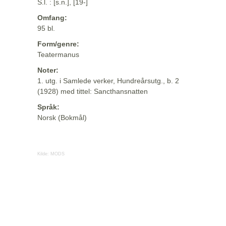
S.l. : [s.n.], [19-]
Omfang:
95 bl.
Form/genre:
Teatermanus
Noter:
1. utg. i Samlede verker, Hundreårsutg., b. 2
(1928) med tittel: Sancthansnatten
Språk:
Norsk (Bokmål)
Kilde:
MODS