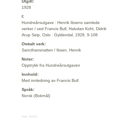
Utgitt:
1928
I:
Hundreårsutgave : Henrik Ibsens samlede
verker / ved Francis Bull, Halvdan Koht, Didrik
Arup Seip, Oslo : Gyldendal, 1928, 9-108
Omtalt verk:
Sancthansnatten / Ibsen, Henrik
Noter:
Opptrykk fra Hundreårsutgaven
Innhold:
Med innledning av Francis Bull
Språk:
Norsk (Bokmål)
Kilde:
MODS