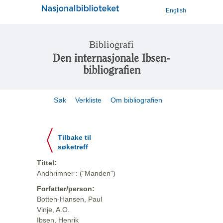
English
Bibliografi
Den internasjonale Ibsen-
bibliografien
Søk
Verkliste
Om bibliografien
Tilbake til
søketreff
Tittel:
Andhrimner : ("Manden")
Forfatter/person:
Botten-Hansen, Paul
Vinje, A.O.
Ibsen, Henrik