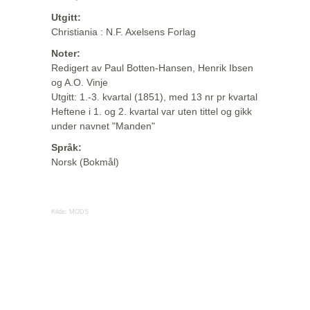
Utgitt:
Christiania : N.F. Axelsens Forlag
Noter:
Redigert av Paul Botten-Hansen, Henrik Ibsen
og A.O. Vinje
Utgitt: 1.-3. kvartal (1851), med 13 nr pr kvartal
Heftene i 1. og 2. kvartal var uten tittel og gikk
under navnet "Manden"
Språk:
Norsk (Bokmål)
Kilde:
MODS