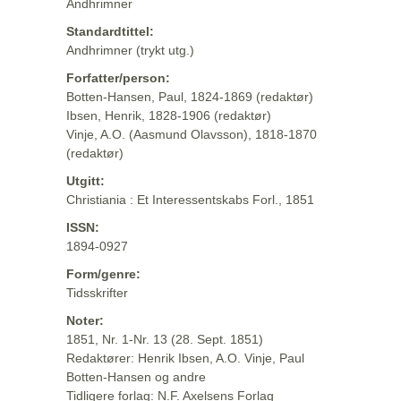
Andhrimner
Standardtittel:
Andhrimner (trykt utg.)
Forfatter/person:
Botten-Hansen, Paul, 1824-1869 (redaktør)
Ibsen, Henrik, 1828-1906 (redaktør)
Vinje, A.O. (Aasmund Olavsson), 1818-1870
(redaktør)
Utgitt:
Christiania : Et Interessentskabs Forl., 1851
ISSN:
1894-0927
Form/genre:
Tidsskrifter
Noter:
1851, Nr. 1-Nr. 13 (28. Sept. 1851)
Redaktører: Henrik Ibsen, A.O. Vinje, Paul
Botten-Hansen og andre
Tidligere forlag: N.F. Axelsens Forlag