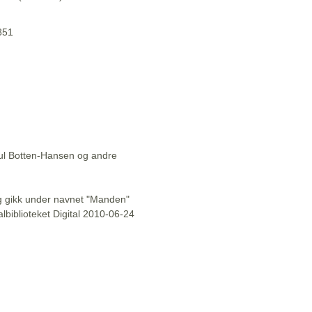
1851
aul Botten-Hansen og andre
l og gikk under navnet "Manden"
lbiblioteket Digital 2010-06-24