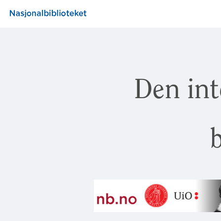
Den int
b