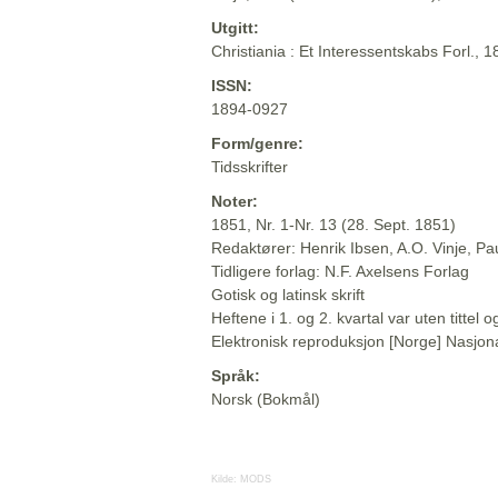
Utgitt:
Christiania : Et Interessentskabs Forl., 
ISSN:
1894-0927
Form/genre:
Tidsskrifter
Noter:
1851, Nr. 1-Nr. 13 (28. Sept. 1851)
Redaktører: Henrik Ibsen, A.O. Vinje, P
Tidligere forlag: N.F. Axelsens Forlag
Gotisk og latinsk skrift
Heftene i 1. og 2. kvartal var uten titte
Elektronisk reproduksjon [Norge] Nasjona
Språk:
Norsk (Bokmål)
Kilde:
MODS