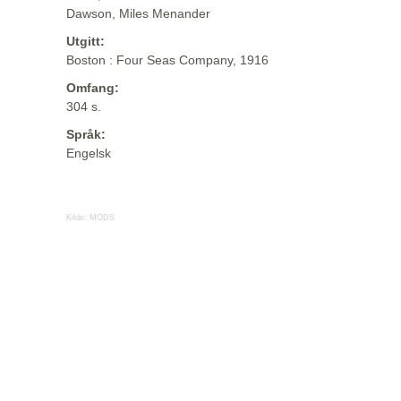
Dawson, Miles Menander
Utgitt:
Boston : Four Seas Company, 1916
Omfang:
304 s.
Språk:
Engelsk
Kilde:
MODS