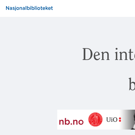
Den int
b