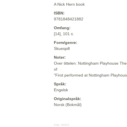
A Nick Hern book
ISBN:
9781848421882
Omfang:
[14], 101 s.
Form/genre:
Skuespill
Noter:
Over tittelen: Nottingham Playhouse Th
of
"First performed at Nottingham Playhou
Språk:
Engelsk
Originalspråk:
Norsk (Bokmål)
Kilde:
MODS