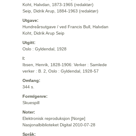
Koht, Halvdan, 1873-1965 (redaktør)
Seip, Didrik Arup, 1884-1963 (redaktør)
Utgave:
Hundreårsutgave / ved Francis Bull, Halvdan
Koht, Didrik Arup Seip
Utgitt:
Oslo : Gyldendal, 1928
I:
Ibsen, Henrik, 1828-1906: Verker : Samlede
verker : B. 2, Oslo : Gyldendal, 1928-57
Omfang:
344 s.
Form/genre:
Skuespill
Noter:
Elektronisk reproduksjon [Norge]
Nasjonalbiblioteket Digital 2010-07-28
Språk: