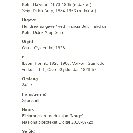
Koht, Halvdan, 1873-1965 (redaktør)
Seip, Didrik Arup, 1884-1963 (redaktør)
Utgave:
Hundreårsutgave / ved Francis Bull, Halvdan
Koht, Didrik Arup Seip
Utgitt:
Oslo : Gyldendal, 1928
I:
Ibsen, Henrik, 1828-1906: Verker : Samlede
verker : B. 1, Oslo : Gyldendal, 1928-57
Omfang:
341 s.
Form/genre:
Skuespill
Noter:
Elektronisk reproduksjon [Norge]
Nasjonalbiblioteket Digital 2010-07-28
Språk: