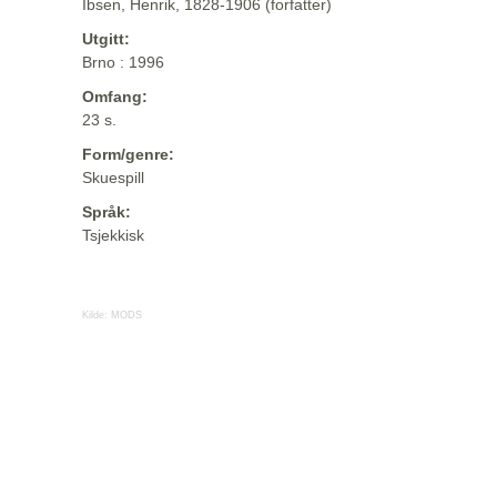
Ibsen, Henrik, 1828-1906 (forfatter)
Utgitt:
Brno : 1996
Omfang:
23 s.
Form/genre:
Skuespill
Språk:
Tsjekkisk
Kilde:
MODS