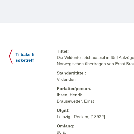
Tittel:
Tilbake til
Die Wildente : Schauspiel in fünf Aufzüg
søketreff
Norwegischen übertragen von Ernst Bra
Standardtittel:
Vildanden
Forfatter/person:
Ibsen, Henrik
Brausewetter, Ernst
Utgitt:
Leipzig : Reclam, [1892?]
Omfang:
96 s.