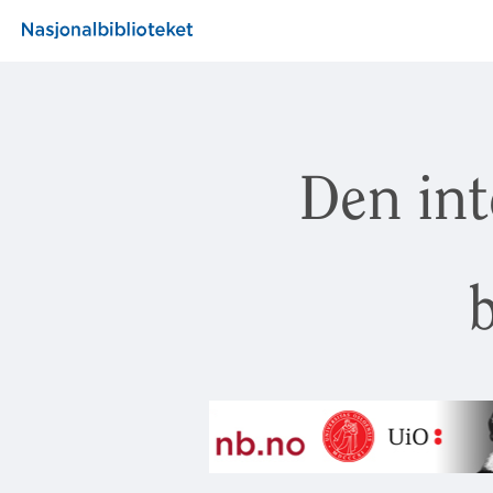
Den int
b