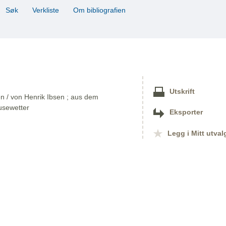
Søk
Verkliste
Om bibliografien
Utskrift
en / von Henrik Ibsen ; aus dem
usewetter
Eksporter
Legg i Mitt utval