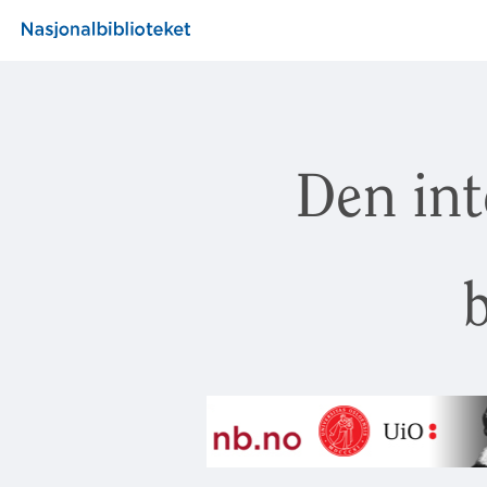
Den int
b