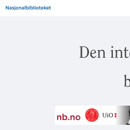
Den int
b