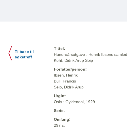
Tittel:
Tilbake til
Hundreårsutgave : Henrik Ibsens samlede
søketreff
Koht, Didrik Arup Seip
Forfatter/person:
Ibsen, Henrik
Bull, Francis
Seip, Didrik Arup
Utgitt:
Oslo : Gyldendal, 1929
Serie:
Omfang:
297 s.