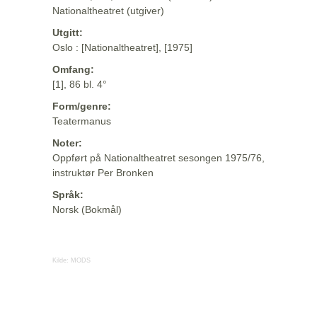
Nationaltheatret (utgiver)
Utgitt:
Oslo : [Nationaltheatret], [1975]
Omfang:
[1], 86 bl. 4°
Form/genre:
Teatermanus
Noter:
Oppført på Nationaltheatret sesongen 1975/76,
instruktør Per Bronken
Språk:
Norsk (Bokmål)
Kilde:
MODS