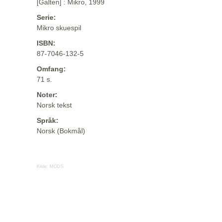
[Galten] : Mikro, 1999
Serie:
Mikro skuespil
ISBN:
87-7046-132-5
Omfang:
71 s.
Noter:
Norsk tekst
Språk:
Norsk (Bokmål)
Kilde:
MODS