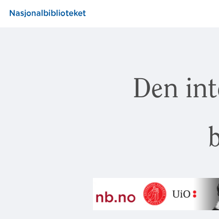
Den int
b