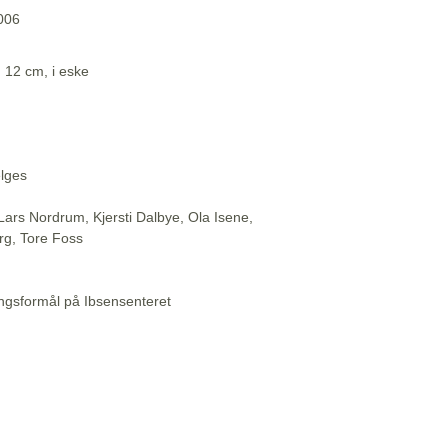
2006
. 12 cm, i eske
elges
Lars Nordrum, Kjersti Dalbye, Ola Isene,
rg, Tore Foss
ningsformål på Ibsensenteret