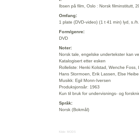
Ibsen på film, Oslo : Norsk filminstitutt, 
Omfang:
1 plate (DVD-video) (1 t 41 min) lyd, s./h
Form/genre:
DVD
Noter:
Norsk tale, engelske undertekster kan v
Katalogisert etter esken
Rolleliste: Henki Kolstad, Wenche Foss, 
Hans Stormoen, Erik Lassen, Else Heibe
Musikk: Egil Monn-Iversen
Produksjonsår: 1963
Kun til bruk for undervisnings- og forsk
Språk:
Norsk (Bokmål)
Kilde:
MODS