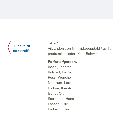
Tittel:
Tilbake til
Vildanden : en film [videoopptak] / av T
søketreff
produksjonsleder: Knut Bohwim
Forfatter/person:
Ibsen, Tancred
Kolstad, Henki
Foss, Wenche
Nordrum, Lars
Dalbye, Kjersti
Isene, Ola
Stormoen, Hans
Lassen, Erik
Heiberg, Else