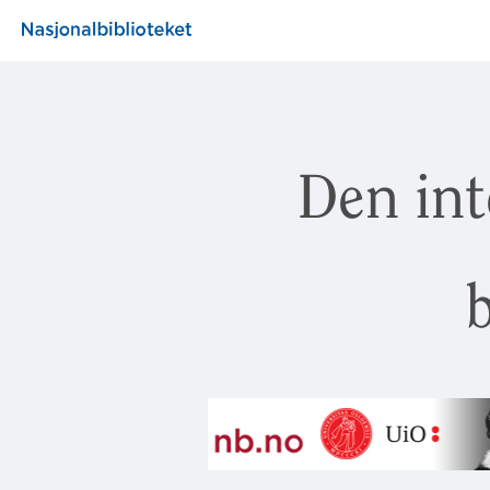
Den int
b