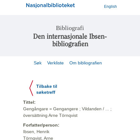
English
Bibliografi
Den internasjonale Ibsen-
bibliografien
Søk
Verkliste
Om bibliografien
Tilbake til
søketreff
Tittel:
Gengångare = Gengangere ; Vildanden / ... ;
översättning Arne Törnqvist
Forfatter/person:
Ibsen, Henrik
Törnqvist, Arne