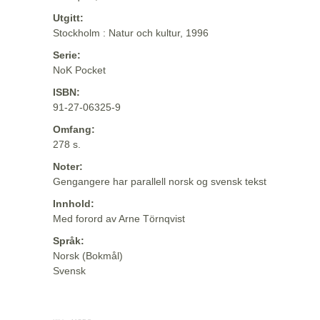
Utgitt:
Stockholm : Natur och kultur, 1996
Serie:
NoK Pocket
ISBN:
91-27-06325-9
Omfang:
278 s.
Noter:
Gengangere har parallell norsk og svensk tekst
Innhold:
Med forord av Arne Törnqvist
Språk:
Norsk (Bokmål)
Svensk