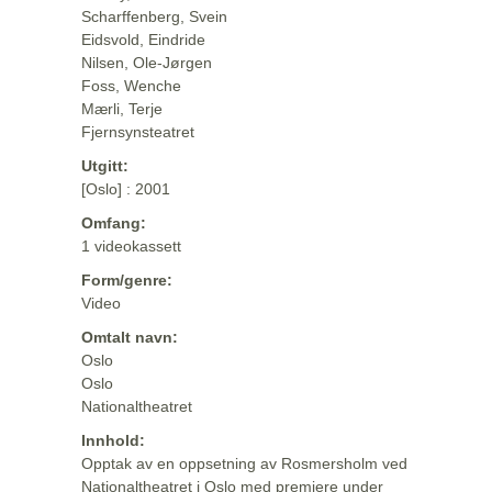
Scharffenberg, Svein
Eidsvold, Eindride
Nilsen, Ole-Jørgen
Foss, Wenche
Mærli, Terje
Fjernsynsteatret
Utgitt:
[Oslo] : 2001
Omfang:
1 videokassett
Form/genre:
Video
Omtalt navn:
Oslo
Oslo
Nationaltheatret
Innhold:
Opptak av en oppsetning av Rosmersholm ved
Nationaltheatret i Oslo med premiere under