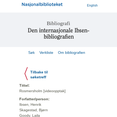
English
Bibliografi
Den internasjonale Ibsen-
bibliografien
Søk
Verkliste
Om bibliografien
Tilbake til
søketreff
Tittel:
Rosmersholm [videoopptak]
Forfatter/person:
Ibsen, Henrik
Skagestad, Bjørn
Goody, Laila