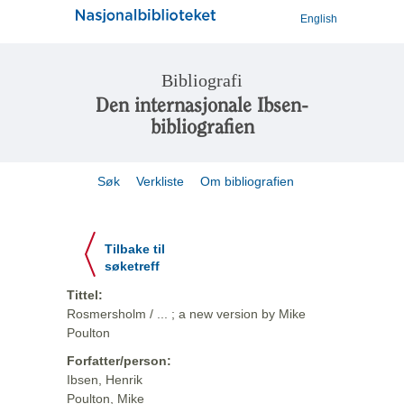
English
Bibliografi
Den internasjonale Ibsen-
bibliografien
Søk
Verkliste
Om bibliografien
Tilbake til
søketreff
Tittel:
Rosmersholm / ... ; a new version by Mike
Poulton
Forfatter/person:
Ibsen, Henrik
Poulton, Mike