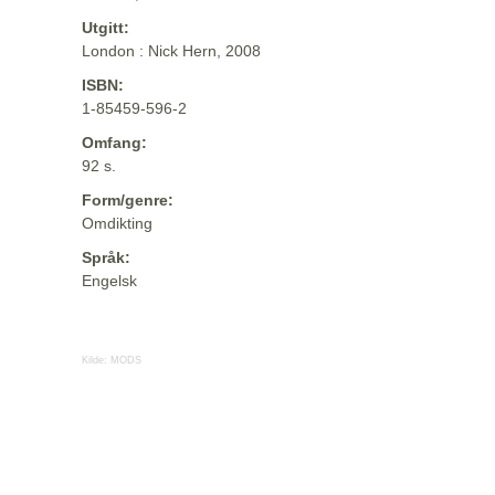
Utgitt:
London : Nick Hern, 2008
ISBN:
1-85459-596-2
Omfang:
92 s.
Form/genre:
Omdikting
Språk:
Engelsk
Kilde:
MODS