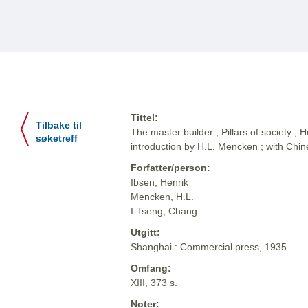
Tittel:
Tilbake til
The master builder ; Pillars of society ; 
søketreff
introduction by H.L. Mencken ; with Chi
Forfatter/person:
Ibsen, Henrik
Mencken, H.L.
I-Tseng, Chang
Utgitt:
Shanghai : Commercial press, 1935
Omfang:
XIII, 373 s.
Noter: