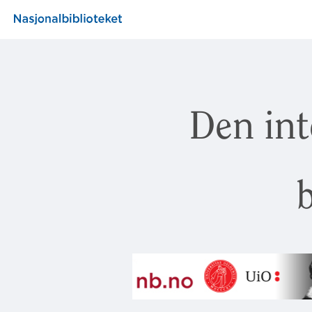
Den int
b