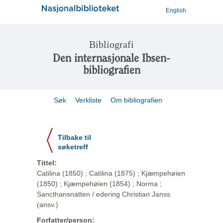
English
Bibliografi
Den internasjonale Ibsen-
bibliografien
Søk
Verkliste
Om bibliografien
Tilbake til
søketreff
Tittel:
Catilina (1850) ; Catilina (1875) ; Kjæmpehøien
(1850) ; Kjæmpehøien (1854) ; Norma ;
Sancthansnatten / edering Christian Janss
(ansv.)
Forfatter/person: