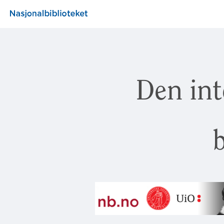
Den int
b