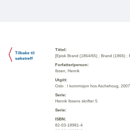
Tittel:
Tilbake til
[Episk Brand (1864/65) ; Brand (1866) ;
søketreff
Forfatter/person:
Ibsen, Henrik
Utgitt:
Oslo : I kommisjon hos Aschehoug, 2007
Serie:
Henrik Ibsens skrifter 5
Serie:
ISBN:
82-03-18981-4