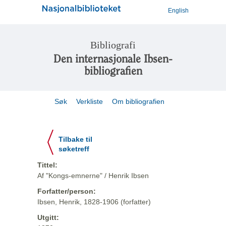
English
Bibliografi
Den internasjonale Ibsen-
bibliografien
Søk
Verkliste
Om bibliografien
Tilbake til
søketreff
Tittel:
Af "Kongs-emnerne" / Henrik Ibsen
Forfatter/person:
Ibsen, Henrik, 1828-1906 (forfatter)
Utgitt: