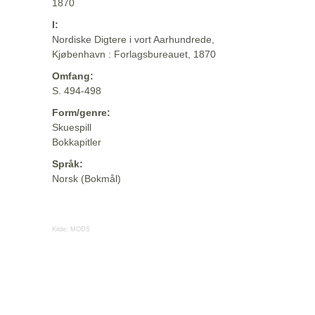
1870
I:
Nordiske Digtere i vort Aarhundrede,
Kjøbenhavn : Forlagsbureauet, 1870
Omfang:
S. 494-498
Form/genre:
Skuespill
Bokkapitler
Språk:
Norsk (Bokmål)
Kilde:
MODS