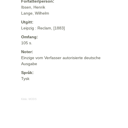
Forfatter/person:
Ibsen, Henrik
Lange, Wilhelm
Utgitt:
Leipzig : Reclam, [1883]
Omfang:
105 s.
Noter:
Einzige vom Verfasser autorisierte deutsche
Ausgabe
Språk:
Tysk
Kilde:
MODS