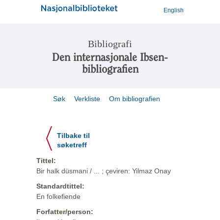
English
Bibliografi
Den internasjonale Ibsen-
bibliografien
Søk
Verkliste
Om bibliografien
Tilbake til
søketreff
Tittel:
Bir halk düsmani / ... ; çeviren: Yilmaz Onay
Standardtittel:
En folkefiende
Forfatter/person: