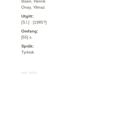
Ibsen, Henrik
Onay, Yilmaz
Utgitt:
[S.l.] : [1985?]
Omfang:
[55] s.
Språk:
Tyrkisk
Kilde:
MODS