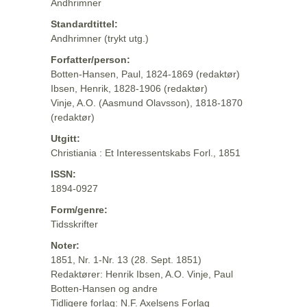
Andhrimner
Standardtittel:
Andhrimner (trykt utg.)
Forfatter/person:
Botten-Hansen, Paul, 1824-1869 (redaktør)
Ibsen, Henrik, 1828-1906 (redaktør)
Vinje, A.O. (Aasmund Olavsson), 1818-1870
(redaktør)
Utgitt:
Christiania : Et Interessentskabs Forl., 1851
ISSN:
1894-0927
Form/genre:
Tidsskrifter
Noter:
1851, Nr. 1-Nr. 13 (28. Sept. 1851)
Redaktører: Henrik Ibsen, A.O. Vinje, Paul
Botten-Hansen og andre
Tidligere forlag: N.F. Axelsens Forlag