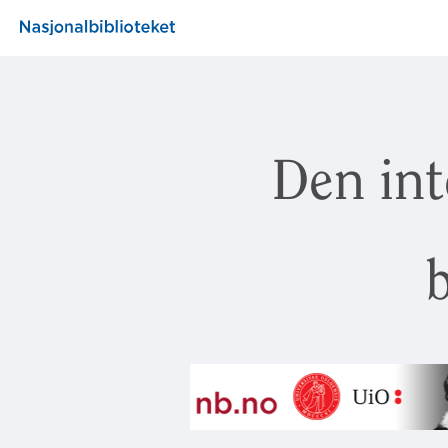
Den int
b