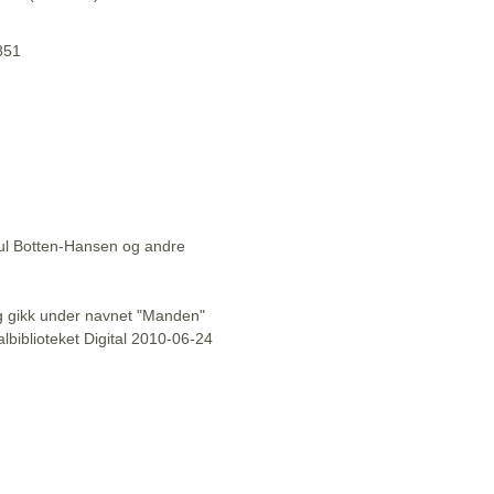
1851
aul Botten-Hansen og andre
l og gikk under navnet "Manden"
lbiblioteket Digital 2010-06-24