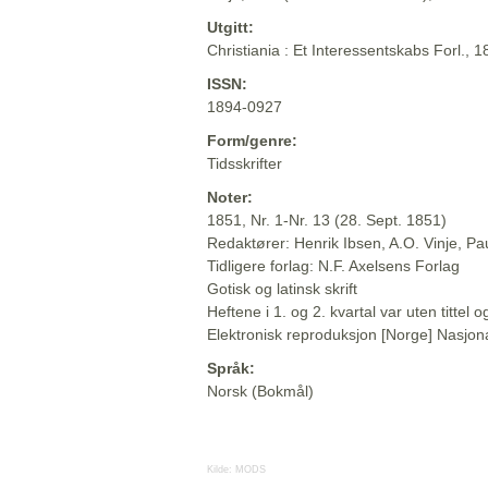
Utgitt:
Christiania : Et Interessentskabs Forl., 
ISSN:
1894-0927
Form/genre:
Tidsskrifter
Noter:
1851, Nr. 1-Nr. 13 (28. Sept. 1851)
Redaktører: Henrik Ibsen, A.O. Vinje, P
Tidligere forlag: N.F. Axelsens Forlag
Gotisk og latinsk skrift
Heftene i 1. og 2. kvartal var uten titte
Elektronisk reproduksjon [Norge] Nasjona
Språk:
Norsk (Bokmål)
Kilde:
MODS